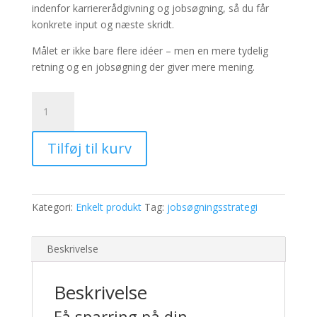
indenfor karriererådgivning og jobsøgning, så du får
konkrete input og næste skridt.
Målet er ikke bare flere idéer – men en mere tydelig
retning og en jobsøgning der giver mere mening.
Jobsøgningsstrategi
+
personlig
Tilføj til kurv
sparring
antal
Kategori:
Enkelt produkt
Tag:
jobsøgningsstrategi
Beskrivelse
Beskrivelse
Få sparring på din