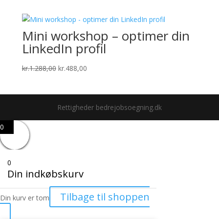
Mini workshop – optimer din
LinkedIn profil
Den
Den
kr.
1.288,00
kr.
488,00
oprindelige
aktuelle
pris
pris
var:
er:
Rettigheder bedrejobsoegning.dk
kr.1.288,00.
kr.488,00.
0
0
Din indkøbskurv
Tilbage til shoppen
Din kurv er tom